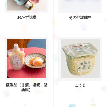
おかず味噌
その他調味料
糀製品（甘酒、塩糀、醤
こうじ
油糀）