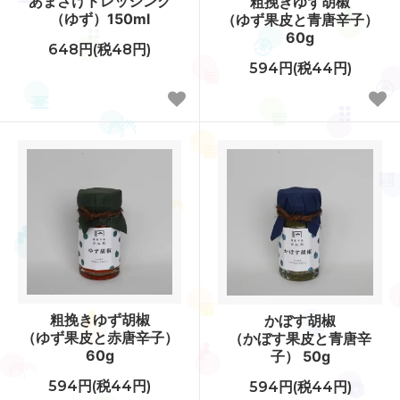
あまざけドレッシング
粗挽きゆず胡椒
（ゆず）150ml
（ゆず果皮と青唐辛子）
60g
648円(税48円)
594円(税44円)
粗挽きゆず胡椒
かぼす胡椒
（ゆず果皮と赤唐辛子）
（かぼす果皮と青唐辛
60g
子） 50g
594円(税44円)
594円(税44円)