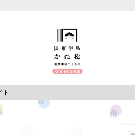
セット
味噌
調味料
糀製品（甘酒、塩糀、醤油糀）
イト