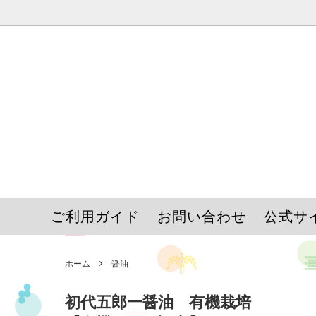
ミソスープ
新商品
ギフト
おかず味噌
その他
味噌作りキット
ご利用ガイド
お問い合わせ
公式サ
ホーム
醤油
初代五郎一醤油 有機栽培