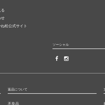
ト
見る
わせ
かね松公式サイト
ソーシャル
返品について
不良品