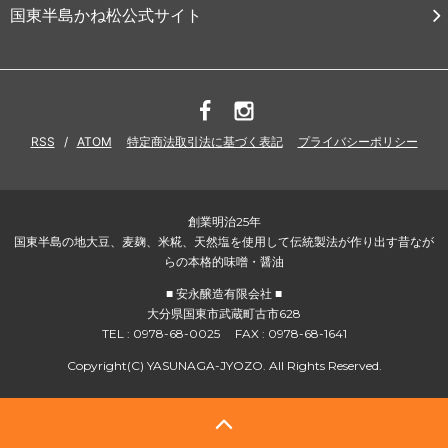
国東半島かね松公式サイト
RSS
/
ATOM
特定商法取引法に基づく表記
プライバシーポリシー
創業明治25年
国東半島の地大豆、麦麹、米糀、天然塩を使用して伝統製法が作り出す昔なが
らの本格的味噌・醤油
■ 安永醸造有限会社 ■
大分県国東市武蔵町古市628
TEL : 0978-68-0025 FAX : 0978-68-1641
Copyright(C) YASUNAGA-JYOZO. All Rights Reserved.